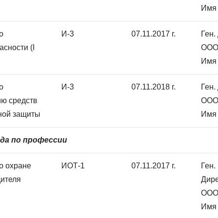
Имя 
о
И-3
07.11.2017 г.
Ген.
асности (I
ООО
Имя 
о
И-3
07.11.2018 г.
Ген.
ию средств
ООО
ной защиты
Имя 
да по профессии
о охране
ИОТ-1
07.11.2017 г.
Ген.
дителя
Дире
ООО
Имя 