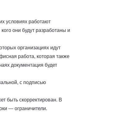
ких условиях работают
я кого они будут разработаны и
которых организациях идут
фисная работа, которая также
учаях документация будет
альной, с подписью
жет быть скорректирован. В
оки — ограничители.