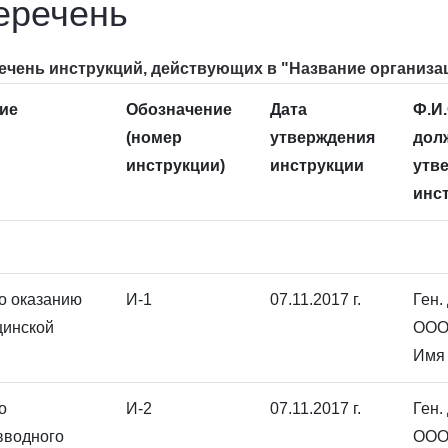
еречень
ечень инструкций, действующих в "Название организа
ие
Обозначение
Дата
Ф.И.
(номер
утверждения
дол
инструкции)
инструкции
утв
инс
о оказанию
И-1
07.11.2017 г.
Ген.
цинской
ООО
Имя 
о
И-2
07.11.2017 г.
Ген.
вводного
ООО