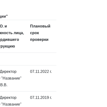
ции"
О. и
Плановый
жность лица,
срок
ердившего
проверки
трукцию
 Директор
07.11.2022 г.
 "Название"
В.В.
 Директор
07.11.2019 г.
 "Название"