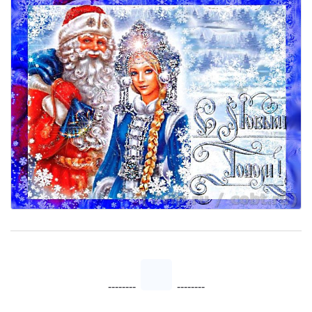
--------
--------